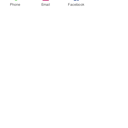
Phone
Email
Facebook
Ich möchte den Newsletter
abonnieren.
Ich habe die
Datenschutzerklärung zur
Kenntnis genommen.
Absenden
Kontakt
*
0049 231 39 50 880
*